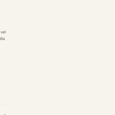
 vel
lla