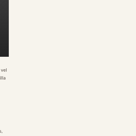
 vel
lla
s,